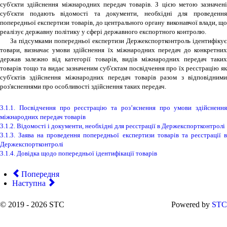
суб'єкти здійснення міжнародних передач товарів. З цією метою зазначені
суб'єкти подають відомості та документи, необхідні для проведення
попередньої експертизи товарів, до центрального органу виконавчої влади, що
реалізує державну політику у сфері державного експортного контролю.
За підсумками попередньої експертизи Держекспортконтроль ідентифікує
товари, визначає умови здійснення їх міжнародних передач до конкретних
держав залежно від категорії товарів, видів міжнародних передач таких
товарів тощо та видає зазначеним суб'єктам посвідчення про їх реєстрацію як
суб'єктів здійснення міжнародних передач товарів разом з відповідними
роз'ясненнями про особливості здійснення таких передач.
3.1.1. Посвідчення про реєстрацію та роз’яснення про умови здійснення
міжнародних передач товарів
3.1.2. Відомості і документи, необхідні для реєстрації в Держекспортконтролі
3.1.3. Заява на проведення попередньої експертизи товарів та реєстрації в
Держекспортконтролі
3.1.4. Довідка щодо попередньої ідентифікації товарів
Попередня
Наступна
© 2019 - 2026 STC
Powered by
STC