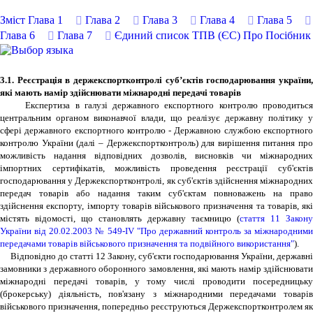
Зміст
Глава 1
Глава 2
Глава 3
Глава 4
Глава 5
Глава 6
Глава 7
Єдиний список ТПВ (ЄС)
Про Посібник
3.1. Реєстрація в держекспортконтролі суб’єктів господарювання україни,
які мають намір здійснювати міжнародні передачі товарів
Експертиза в галузі державного експортного контролю проводиться
центральним органом виконавчої влади, що реалізує державну політику у
сфері державного експортного контролю - Державною службою експортного
контролю України (далі – Держекспортконтроль) для вирішення питання про
можливість надання відповідних дозволів, висновків чи міжнародних
імпортних сертифікатів, можливість проведення реєстрації суб'єктів
господарювання у Держекспортконтролі, як суб'єктів здійснення міжнародних
передач товарів або надання таким суб'єктам повноважень на право
здійснення експорту, імпорту товарів військового призначення та товарів, які
містять відомості, що становлять державну таємницю (
стаття 11 Закону
України від 20.02.2003 № 549-IV "Про державний контроль за міжнародними
передачами товарів військового призначення та подвійного використання"
).
Відповідно до статті 12 Закону, суб'єкти господарювання України, державні
замовники з державного оборонного замовлення, які мають намір здійснювати
міжнародні передачі товарів, у тому числі проводити посередницьку
(брокерську) діяльність, пов'язану з міжнародними передачами товарів
військового призначення, попередньо реєструються Держекспортконтролем як