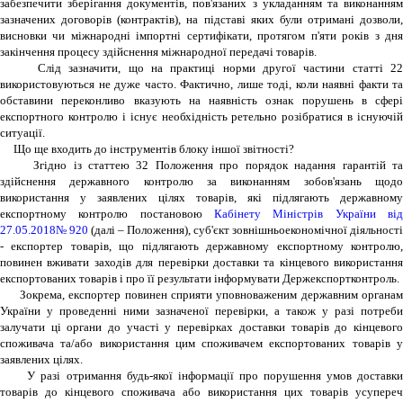
забезпечити зберігання документів, пов'язаних з укладанням та виконанням
зазначених договорів (контрактів), на підставі яких були отримані дозволи,
висновки чи міжнародні імпортні сертифікати, протягом п'яти років з дня
закінчення процесу здійснення міжнародної передачі товарів.
Слід зазначити, що на практиці норми другої частини статті 22
використовуються не дуже часто. Фактично, лише тоді, коли наявні факти та
обставини переконливо вказують на наявність ознак порушень в сфері
експортного контролю і існує необхідність ретельно розібратися в існуючій
ситуації.
Що ще входить до інструментів блоку іншої звітності?
Згідно із статтею 32 Положення про порядок надання гарантій та
здійснення державного контролю за виконанням зобов'язань щодо
використання у заявлених цілях товарів, які підлягають державному
експортному контролю постановою
Кабінету Міністрів України від
27.05.2018№ 920
(далі – Положення), суб'єкт зовнішньоекономічної діяльності
- експортер товарів, що підлягають державному експортному контролю,
повинен вживати заходів для перевірки доставки та кінцевого використання
експортованих товарів і про її результати інформувати Держекспортконтроль.
Зокрема, експортер повинен сприяти уповноваженим державним органам
України у проведенні ними зазначеної перевірки, а також у разі потреби
залучати ці органи до участі у перевірках доставки товарів до кінцевого
споживача та/або використання цим споживачем експортованих товарів у
заявлених цілях.
У разі отримання будь-якої інформації про порушення умов доставки
товарів до кінцевого споживача або використання цих товарів усупереч