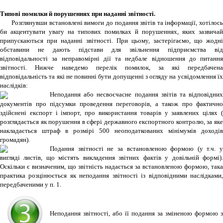
Типові помилки й порушеннях при наданні звітності.
Розглянувши встановлені вимоги до подання звітів та інформації, хотілос
би акцентувати увагу на типових помилках й порушеннях, яких зазвичай
припускаються при наданні звітності. При цьому, застерігаємо, що жодні
обставини не дають підстави для звільнення підприємства від
відповідальності за неправомірні дії та недбале відношення до питання
звітності. Нижче наведемо перелік помилок, за які передбачена
відповідальність та які не повинні бути допущенні з огляду на усвідомлення їх
наслідків:
Неподання або несвоєчасне подання звітів та відповідних
документів про підсумки проведення переговорів, а також про фактично
здійснені експорт і імпорт, про використання товарів у заявлених цілях (
розглядається як порушення в сфері державного експортного контролю, за яке
накладається штраф в розмірі 500 неоподаткованих мінімумів доходів
громадян).
Подання звітності не за встановленою формою (у т.ч. у
вигляді листів, що містять викладення звітних фактів у довільній формі).
Оскільки є визначеним, що звітність надається за встановленою формою, така
практика розцінюється як неподання звітності із відповідними наслідками,
передбаченими у п. 1.
Неподання звітності, або її подання за зміненою формою з