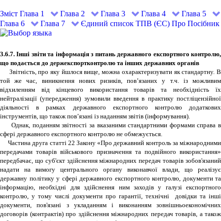
Зміст
Глава 1
Глава 2
Глава 3
Глава 4
Глава 5
Глава 6
Глава 7
Єдиний список ТПВ (ЄС)
Про Посібник
3.6.7. Інші звіти та інформація з питань державного експортного контролю,
що подається до держекспортконтролю та інших державних органів
Звітність, про яку йшлося вище, можна охарактеризувати як стандартну. В
той же час, виникнення нових ризиків, пов’язаних у т.ч. із можливим
відхиленням від кінцевого використання товарів та необхідність їх
нейтралізації (упередження) зумовили введення в практику постліцензійної
діяльності в рамках державного експортного контролю додаткових
інструментів, що також пов’язані із наданням звітів (інформування).
Однак, поданням звітності за вказаними стандартними формами справа в
сфері державного експортного контролю не обмежується.
Частина друга статті 22 Закону «Про державний контроль за міжнародними
передачами товарів військового призначення та подвійного використання»
передбачає, що суб'єкт здійснення міжнародних передач товарів зобов'язаний
надати на вимогу центрального органу виконавчої влади, що реалізує
державну політику у сфері державного експортного контролю, документи та
інформацію, необхідні для здійснення ним заходів у галузі експортного
контролю, у тому числі документи про гарантії, технічні довідки та інші
документи, пов'язані з укладанням і виконанням зовнішньоекономічних
договорів (контрактів) про здійснення міжнародних передач товарів, а також