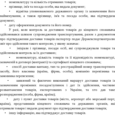
• номенклатуру та кількість отриманих товарів;
• прізвище, ім'я та посада особи, яка видала документ;
• відмітка уповноваженого державного органу із зазначенням його
найменування, а також прізвище, ім'я та посада особи, яка підтвердила
документ;
• дату оформлення документа та його номер.
У разі, коли контроль за доставкою товарів до кінцевого споживача
здійснювався шляхом супроводження транспортування, разом з документом
про підтвердження доставки товарів експортер подає Держекспортконтролю
звіт про здійснення такого контролю, у якому зазначає:
• ініціали і прізвище, посади осіб, які супроводжували товари та
здійснювали контроль за їх доставкою;
• номенклатуру, кількість товарів та її відповідність номенклатурі,
зазначеній в договорі (контракті) та сертифікаті кінцевого споживача;
• спосіб доставки вантажу, тип та реєстраційний номер транспортного
засобу, його власника (країна, фірма, особа), компанію перевізника та
замовника перевезення;
• заявлений та фактично виконаний маршрут доставки товарів із
зазначенням проміжних посадок/зупинок і дат їх здійснення, часткове
розвантаження товарів, експортованих з України, та хто дав таке
розпорядження (особа, фірма, країна);
• дату і пункт доставки товарів (місто, аеропорт або морський порт,
країна), представників кінцевого споживача та державних органів, які
отримали товари і видали документ про підтвердження доставки товарів;
• іншу інформацію, яка підтверджує доставку товарів.