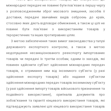
міжнародної передачі не повинні бути пов’язані в першу чергу
з розповсюдженням зброї масового знищення, засобів її
доставки, передачі звичайних видів озброєнь до країн,
стосовно яких діють відповідні обмеження, а також ці цілі не
повинні бути пов’язані з використанням товарів у
терористичних та інших протиправних цілях.
З метою забезпечення таких вимог законодавства у галузі
державного експортного контролю, а також з метою
недопущення несанкціонованого реекспорту імпортованих
товарів чи передачі їх третім особам, одним із заходів, які
повинен здійснити суб’єкт здійснення міжнародних передач
товарів, є отримання ним від іноземного суб’єкта (у разі
здійснення експорту товарів) або надання суб’єктом
здійснення міжнародних передач товарів іноземному суб’єкту
(у разі здійснення імпорту товарів військового призначення та
подвійного використання), оригіналів документів про
зобов'язання та гарантії кінцевого використання товарів, які
підтверджують заявлені цілі кінцевого використання товарів