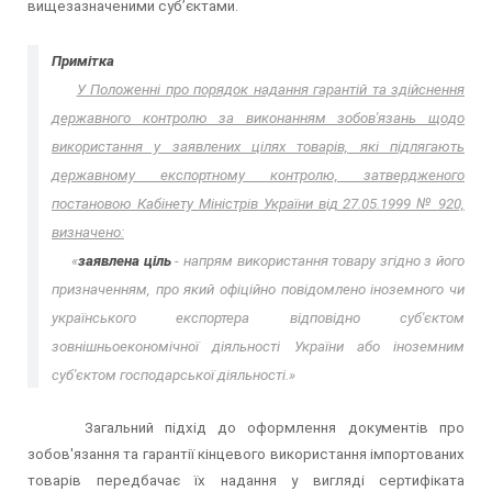
вищезазначеними суб’єктами.
Примітка
У Положенні про порядок надання гарантій та здійснення
державного контролю за виконанням зобов'язань щодо
використання у заявлених цілях товарів, які підлягають
державному експортному контролю, затвердженого
постановою Кабінету Міністрів України від 27.05.1999 № 920,
визначено:
«
заявлена ціль
- напрям використання товару згідно з його
призначенням, про який офіційно повідомлено іноземного чи
українського експортера відповідно суб'єктом
зовнішньоекономічної діяльності України або іноземним
суб'єктом господарської діяльності.»
Загальний підхід до оформлення документів про
зобов'язання та гарантії кінцевого використання імпортованих
товарів передбачає їх надання у вигляді сертифіката