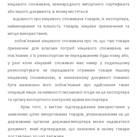
кінцевого споживача, міжнародного імпортного сертифіката
або іншого документа, в якому містяться:
відомості про кінцевого споживача товарів, їх експортера,
найменування та кількість товарів, кінцеве призначення та
місце використання;
зобов'язання кінцевого споживача про те, що такі товари
призначені для власних потреб кінцевого споживача, не
пов'язаних з їх реекспортом чи передаванням будь-кому, або,
у разі коли кінцевий споживач має намір у подальшому
реекспортувати чи передавати отримані товари іншому
кінцевому споживачеві, в зазначеному документі повинно
бути визначено його зобов'язання про здійснення таких
операцій лише за наявності письмової згоди на це експортера
та органу експортного контролю країни експортера.
Крім того, з метою підтвердження використання у
заявлених цілях імпортованих товарів, уповноваженим на це
державним органом держави-імпортера може надаватися
документ, який підтверджує, що зазначені в ньому товари
доставлено до цієї держави.