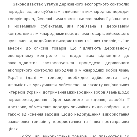
Законодавство у галузі державного експортного контролю
передбачає, що суб’єктам здійснення міжнародних передач
товарів при здійсненні ними зовнішньоекономічної діяльності
з іноземними суб’єктами, яка пов'язана з державним
контролем за міжнародними передачами товарів військового
призначення, подвійного використання та інших товарів, які не
внесені до списків товарів, що підлягають державному
експортному контролю та щодо яких відповідно до
законодавства застосовується процедура державного
експортного контролю виходячи з міжнародних зобов’язань
України (далі – товари), необхідно здійснювати таку
діяльність з урахуванням забезпечення захисту національних
інтересів України, дотримання міжнародних зобов'язань щодо
нерозповсюдження зброї масового знищення, засобів її
доставки, обмеження передач звичайних видів озброєння, а
також здійснення заходів щодо недопущення використання
зазначених товарів у терористичних та інших протиправних
цілях.
Тобто цілі використання товарів, що плануються до